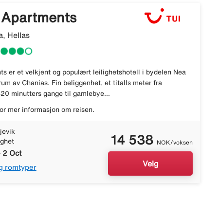
a Apartments
, Hellas
s er et velkjent og populært leilighetshotell i bydelen Nea
um av Chanias. Fin beliggenhet, et titalls meter fra
20 minutters gange til gamlebye...
or mer informasjon om reisen.
jevik
14 538
ighet
NOK/voksen
 2 Oct
Velg
g romtyper