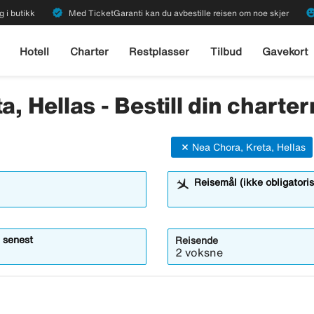
verified
emoji_emot
g i butikk
Med TicketGaranti kan du avbestille reisen om noe skjer
Hotell
Charter
Restplasser
Tilbud
Gavekort
a, Hellas - Bestill din charter
Nea Chora, Kreta, Hellas
Reisemål (ikke obligatoris
 senest
Reisende
2 voksne