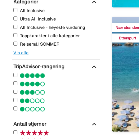
expand_more
Kategorier
All Inclusive
Ultra All Inclusive
All Inclusive - høyeste vurdering
Nær stranden
Toppkarakter i alle kategorier
Etterspurt
Reisemål SOMMER
Vis alle
expand_more
TripAdvisor-rangering
expand_more
Antall stjerner