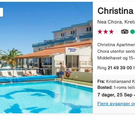
Christin
Nea Chora, Kreta
Christina Apartment
Chora utenfor sentr
Middelhavet og 15–
Ring
21 49 39 00
f
Fra:
Kristiansand K
Bosted:
1-roms leil
7 dager, 25 Sep -
Flere avganger o