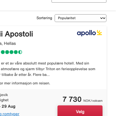
Sortering
ii Apostoli
, Hellas
i er et av våre absolutt mest populære hotell. Med sin
 atmosfære og sjarm tilbyr Triton en ferieopplevelse som
 tilbake år etter år. Flere ba...
or mer informasjon om reisen.
jevik
7 730
lighet
NOK/voksen
- 29 Aug
Velg
g romtyper