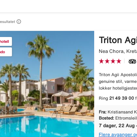

resultatet
Triton Ag
otell
Nea Chora, Kreta
ndo
Triton Agii Apostol
genuine stil, varme
lokker hotellgjester
Ring
21 49 39 00
f
Fra:
Kristiansand K
Bosted:
Ettromslei
7 dager, 22 Aug 
Flere avganger o