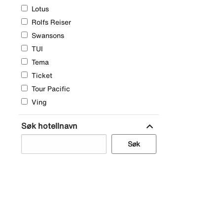
Lotus
Rolfs Reiser
Swansons
TUI
Tema
Ticket
Tour Pacific
Ving
expand_more
Søk hotellnavn
Søk