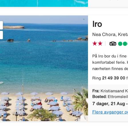
Iro
Nea Chora, Kreta
På Iro bor du i fine
komfortabel ferie. 
nærheten finnes de
Ring
21 49 39 00
f
Fra:
Kristiansand K
Bosted:
Ettromslei
7 dager, 21 Aug 
Flere avganger o