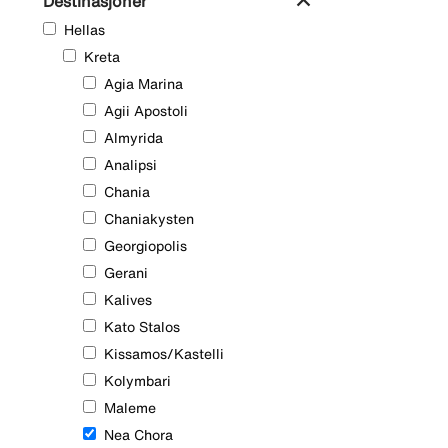
expand_more
Destinasjoner
Hellas
Område
Kreta
Agia Marina
Agii Apostoli
Almyrida
Analipsi
Chania
Chaniakysten
Georgiopolis
Gerani
Kalives
Kato Stalos
Kissamos/Kastelli
Kolymbari
Maleme
Nea Chora