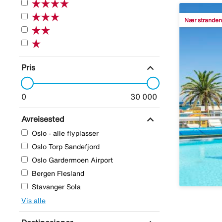
Nær stranden
expand_more
Pris
0
30 000
expand_more
Avreisested
Oslo - alle flyplasser
Oslo Torp Sandefjord
Oslo Gardermoen Airport
Bergen Flesland
Stavanger Sola
Vis alle