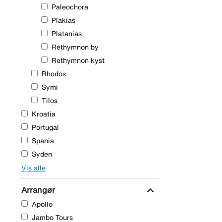
Paleochora
Plakias
Platanias
Rethymnon by
Rethymnon kyst
Rhodos
Symi
Tilos
Kroatia
Portugal
Spania
Syden
Vis alle
expand_more
Arrangør
Apollo
Jambo Tours