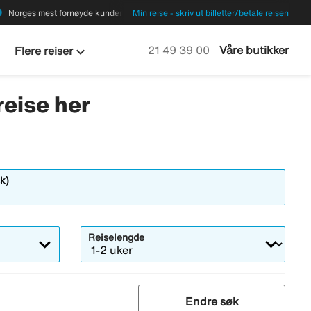
ions
Norges mest fornøyde kunder
Min reise - skriv ut billetter/betale reisen
keyboard_arrow_down
Ring oss på
21 49 39 00
Våre butikker
Flere reiser
reise her
k)
Reiselengde
Endre søk