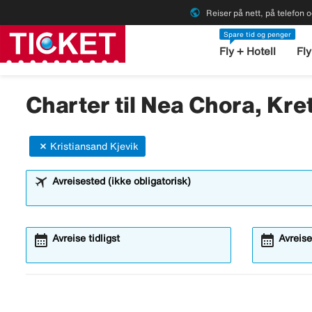
public
Reiser på nett, på telefon o
Spare tid og penger
Fly + Hotell
Fly
Charter til Nea Chora, Kret
Kristiansand Kjevik
Avreisested (ikke obligatorisk)
calendar_month
calendar_month
Avreise tidligst
Avreise