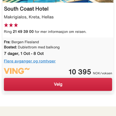
South Coast Hotel
Makrigialos, Kreta, Hellas
Ring
21 49 39 00
for mer informasjon om reisen.
Fra:
Bergen Flesland
Bosted:
Dublettrom med balkong
7 dager, 1 Oct - 8 Oct
Flere avganger og romtyper
10 395
NOK/voksen
Velg