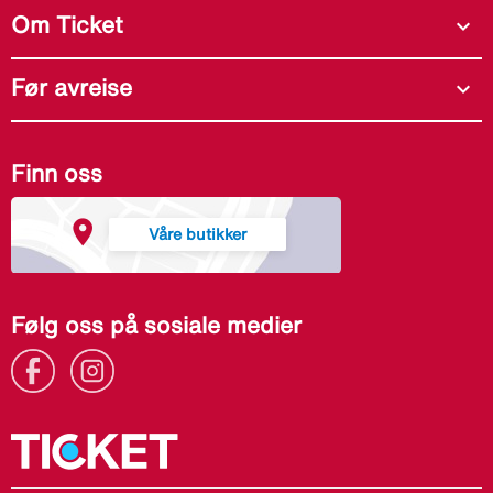
Om Ticket
expand_more
Før avreise
expand_more
Finn oss
Våre butikker
Følg oss på sosiale medier