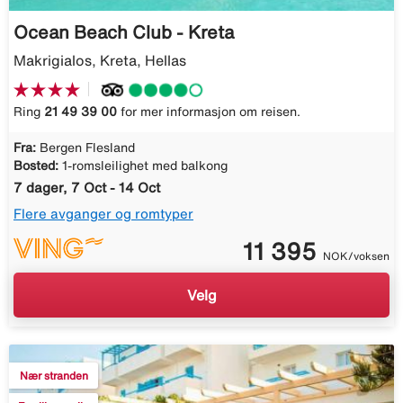
Ocean Beach Club - Kreta
Makrigialos, Kreta, Hellas
Ring
21 49 39 00
for mer informasjon om reisen.
Fra:
Bergen Flesland
Bosted:
1-romsleilighet med balkong
7 dager, 7 Oct - 14 Oct
Flere avganger og romtyper
11 395
NOK/voksen
Velg
Nær stranden