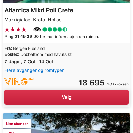
Atlantica Mikri Poli Crete
Makrigialos, Kreta, Hellas
Ring
21 49 39 00
for mer informasjon om reisen.
Fra:
Bergen Flesland
Bosted:
Dobbeltrom med havutsikt
7 dager, 7 Oct - 14 Oct
Flere avganger og romtyper
13 695
NOK/voksen
Velg
Nær stranden