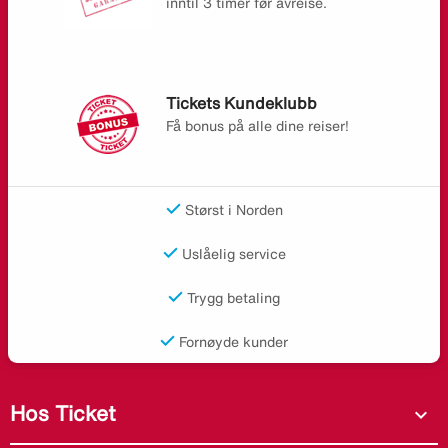
inntil 3 timer før avreise.
Tickets Kundeklubb
Få bonus på alle dine reiser!
Størst i Norden
Uslåelig service
Trygg betaling
Fornøyde kunder
Hos Ticket
expand_more