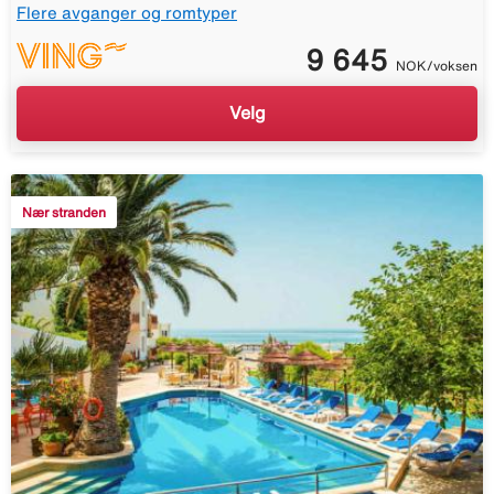
Flere avganger og romtyper
9 645
NOK/voksen
Velg
Nær stranden