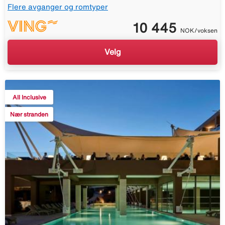
Flere avganger og romtyper
10 445
NOK/voksen
Velg
All Inclusive
Nær stranden