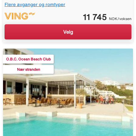
Flere avganger og romtyper
11 745
NOK/voksen
Velg
O.B.C. Ocean Beach Club
Nær stranden