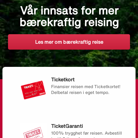
Vår innsats for mer
bærekraftig reising
Les mer om bærekraftig reise
Ticketkort
Finansier reisen med Ticketkortet!
Delbetal reisen i eget tempo.
TicketGaranti
100% trygghet før reisen. Avbestill