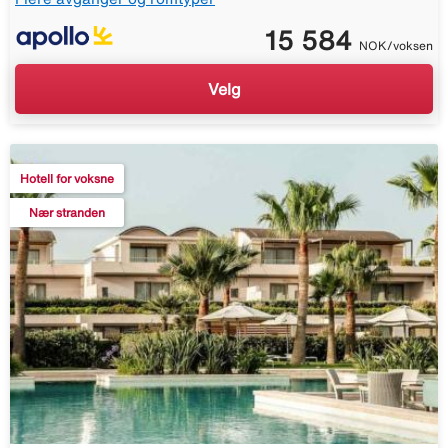
15 584
NOK/voksen
Velg
Hotell for voksne
Nær stranden