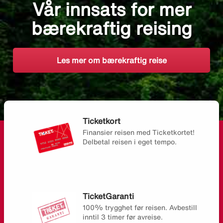
Vår innsats for mer
bærekraftig reising
Les mer om bærekraftig reise
Ticketkort
Finansier reisen med Ticketkortet!
Delbetal reisen i eget tempo.
TicketGaranti
100% trygghet før reisen. Avbestill
inntil 3 timer før avreise.