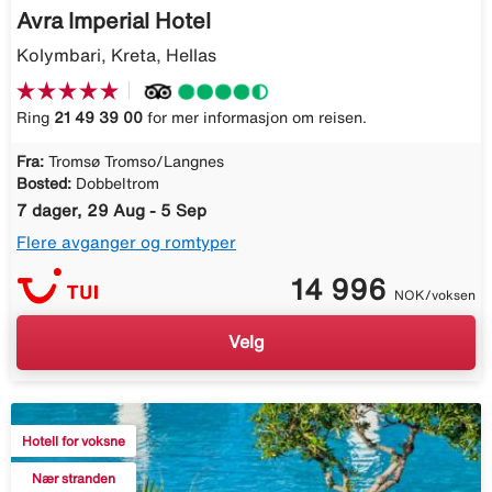
Avra Imperial Hotel
Kolymbari, Kreta, Hellas
Ring
21 49 39 00
for mer informasjon om reisen.
Fra:
Tromsø Tromso/Langnes
Bosted:
Dobbeltrom
7 dager, 29 Aug - 5 Sep
Flere avganger og romtyper
14 996
NOK/voksen
Velg
Hotell for voksne
Nær stranden