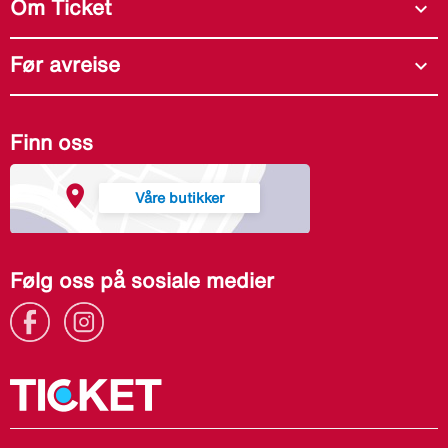
Om Ticket
expand_more
Før avreise
expand_more
Finn oss
Våre butikker
Følg oss på sosiale medier