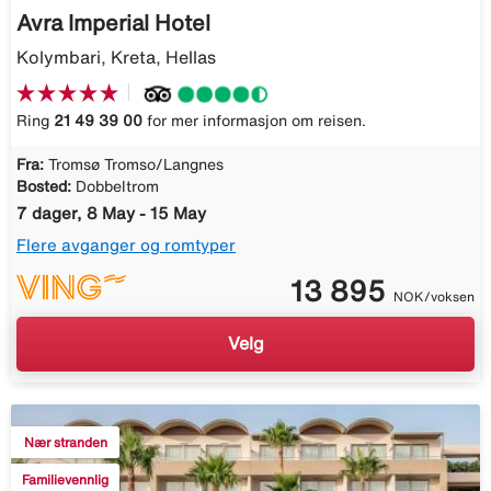
Avra Imperial Hotel
Kolymbari, Kreta, Hellas
Ring
21 49 39 00
for mer informasjon om reisen.
Fra:
Tromsø Tromso/Langnes
Bosted:
Dobbeltrom
7 dager, 8 May - 15 May
Flere avganger og romtyper
13 895
NOK/voksen
Velg
Nær stranden
Familievennlig