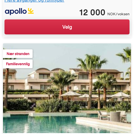
12 000
NOK/voksen
Velg
Nær stranden
Familievennlig