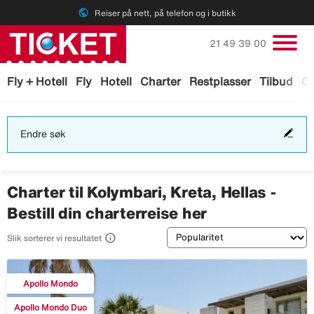
public
Reiser på nett, på telefon og i butikk
Ring oss på
21 49 39 00
Fly + Hotell
Fly
Hotell
Charter
Restplasser
Tilbud
Ga
End
Endre søk
søk
Charter til Kolymbari, Kreta, Hellas -
Bestill din charterreise her
Sortering

Slik sorterer vi resultatet
Apollo Mondo
Apollo Mondo Duo