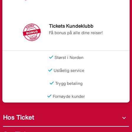
Tickets Kundeklubb
Få bonus på alle dine reiser!
Størst i Norden
Uslåelig service
Trygg betaling
Fornøyde kunder
Hos Ticket
expand_more