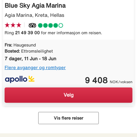
Blue Sky Agia Marina
Agia Marina, Kreta, Hellas
Ring
21 49 39 00
for mer informasjon om reisen.
Fra:
Haugesund
Bosted:
Ettromsleilighet
7 dager, 11 Jun - 18 Jun
Flere avganger og romtyper
9 408
NOK/voksen
Velg
Vis flere reiser