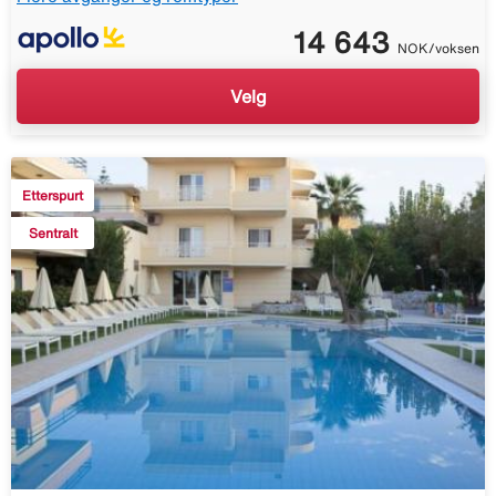
14 643
NOK/voksen
Velg
Etterspurt
Sentralt