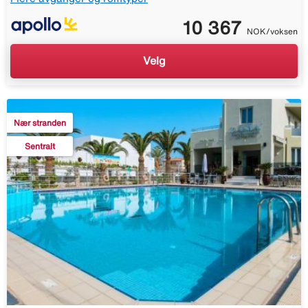
10 367
NOK/voksen
Velg
Nær stranden
Sentralt