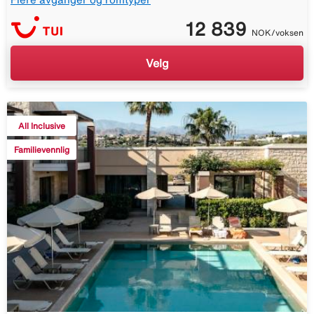
12 839
NOK/voksen
Velg
All Inclusive
Familievennlig