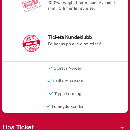
100% trygghet før reisen. Avbestill
inntil 3 timer før avreise.
Tickets Kundeklubb
Få bonus på alle dine reiser!
Størst i Norden
Uslåelig service
Trygg betaling
Fornøyde kunder
Hos Ticket
expand_more