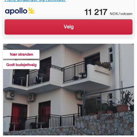
11 217
NOK/voksen
Velg
Nær stranden
Godt budsjettvalg