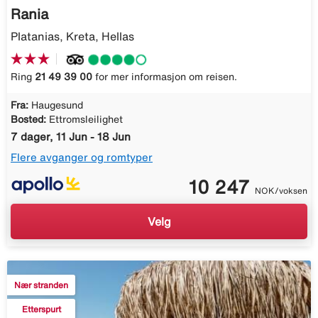
Rania
Platanias, Kreta, Hellas
Ring
21 49 39 00
for mer informasjon om reisen.
Fra:
Haugesund
Bosted:
Ettromsleilighet
7 dager, 11 Jun - 18 Jun
Flere avganger og romtyper
10 247
NOK/voksen
Velg
Nær stranden
Etterspurt