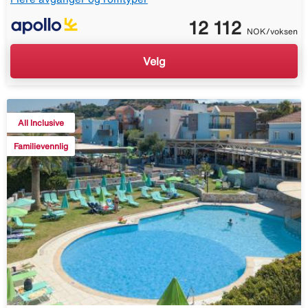
12 112
NOK/voksen
Velg
All Inclusive
Familievennlig