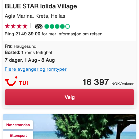
BLUE STAR Iolida Village
Agia Marina, Kreta, Hellas
Ring
21 49 39 00
for mer informasjon om reisen.
Fra:
Haugesund
Bosted:
1-roms leilighet
7 dager, 1 Aug - 8 Aug
Flere avganger og romtyper
16 397
NOK/voksen
Velg
Nær stranden
Etterspurt