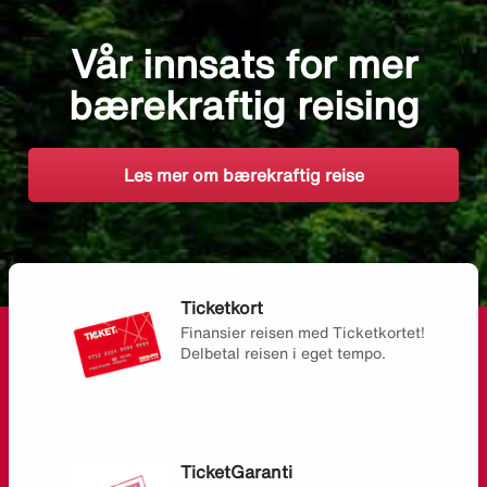
Vår innsats for mer
bærekraftig reising
Les mer om bærekraftig reise
Ticketkort
Finansier reisen med Ticketkortet!
Delbetal reisen i eget tempo.
TicketGaranti