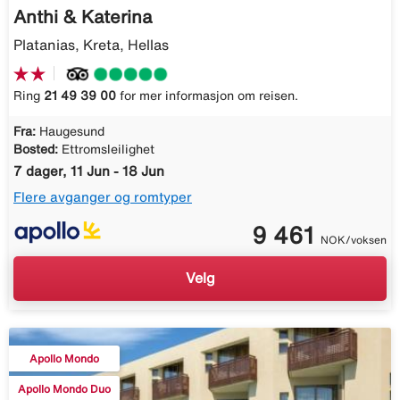
Anthi & Katerina
Platanias, Kreta, Hellas
Ring
21 49 39 00
for mer informasjon om reisen.
Fra:
Haugesund
Bosted:
Ettromsleilighet
7 dager, 11 Jun - 18 Jun
Flere avganger og romtyper
9 461
NOK/voksen
Velg
Apollo Mondo
Apollo Mondo Duo