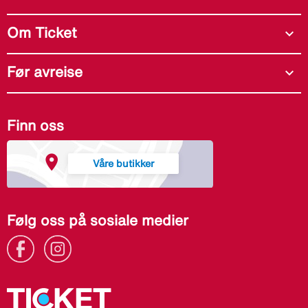
Om Ticket
expand_more
Før avreise
expand_more
Finn oss
Våre butikker
Følg oss på sosiale medier