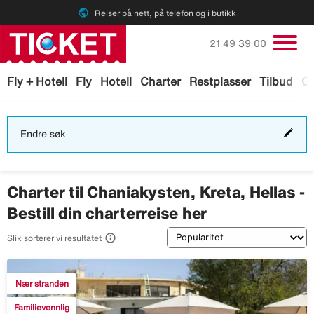
public
Reiser på nett, på telefon og i butikk
Ring oss på
21 49 39 00
Fly + Hotell
Fly
Hotell
Charter
Restplasser
Tilbud
Ga
End
Endre søk
søk
Charter til Chaniakysten, Kreta, Hellas -
Bestill din charterreise her
Sortering

Slik sorterer vi resultatet
Nær stranden
Familievennlig