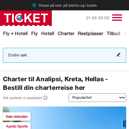
public
Reiser på nett, på telefon og i butikk
Ring oss på
21 49 39 00
Fly + Hotell
Fly
Hotell
Charter
Restplasser
Tilbud
Ga
End
Endre søk
søk
Charter til Analipsi, Kreta, Hellas -
Bestill din charterreise her
Sortering

Slik sorterer vi resultatet
Nær stranden
Apollo Sports