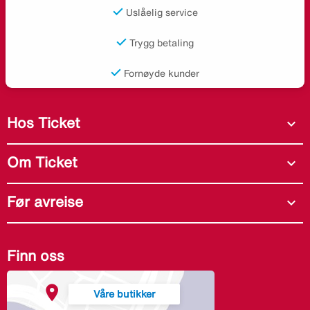
Uslåelig service
Trygg betaling
Fornøyde kunder
Hos Ticket
expand_more
Om Ticket
expand_more
Før avreise
expand_more
Finn oss
Våre butikker