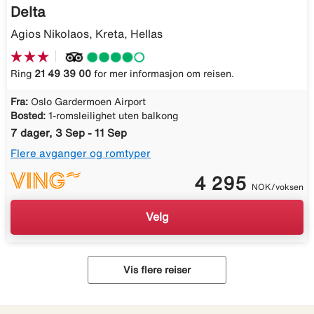
Delta
Agios Nikolaos, Kreta, Hellas
Ring
21 49 39 00
for mer informasjon om reisen.
Fra:
Oslo Gardermoen Airport
Bosted:
1-romsleilighet uten balkong
7 dager, 3 Sep - 11 Sep
Flere avganger og romtyper
4 295
NOK/voksen
Velg
Vis flere reiser