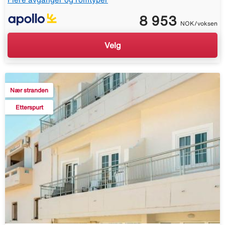
8 953
NOK/voksen
Velg
Nær stranden
Etterspurt