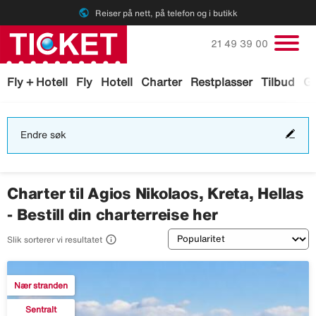
public
Reiser på nett, på telefon og i butikk
Ring oss på
21 49 39 00
Fly + Hotell
Fly
Hotell
Charter
Restplasser
Tilbud
Ga
End
Endre søk
søk
Charter til Agios Nikolaos, Kreta, Hellas
- Bestill din charterreise her
Sortering

Slik sorterer vi resultatet
Nær stranden
Sentralt