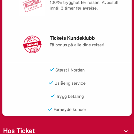
100% trygghet før reisen. Avbestill
inntil 3 timer før avreise.
Tickets Kundeklubb
Få bonus på alle dine reiser!
Størst i Norden
Uslåelig service
Trygg betaling
Fornøyde kunder
Hos Ticket
expand_more