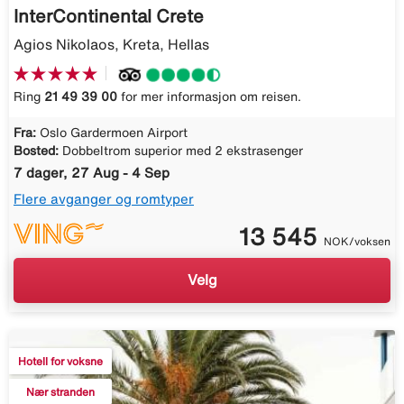
InterContinental Crete
Agios Nikolaos, Kreta, Hellas
Ring
21 49 39 00
for mer informasjon om reisen.
Fra:
Oslo Gardermoen Airport
Bosted:
Dobbeltrom superior med 2 ekstrasenger
7 dager, 27 Aug - 4 Sep
Flere avganger og romtyper
13 545
NOK/voksen
Velg
Hotell for voksne
Nær stranden