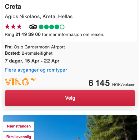
Creta
Agios Nikolaos, Kreta, Hellas
Ring
21 49 39 00
for mer informasjon om reisen.
Fra:
Oslo Gardermoen Airport
Bosted:
2-romsleilighet
7 dager, 15 Apr - 22 Apr
Flere avganger og romtyper
6 145
NOK/voksen
Velg
Nær stranden
Familievennlig