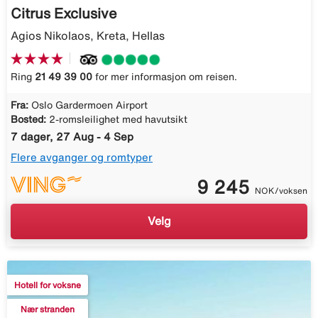
Citrus Exclusive
Agios Nikolaos, Kreta, Hellas
Ring
21 49 39 00
for mer informasjon om reisen.
Fra:
Oslo Gardermoen Airport
Bosted:
2-romsleilighet med havutsikt
7 dager, 27 Aug - 4 Sep
Flere avganger og romtyper
9 245
NOK/voksen
Velg
Hotell for voksne
Nær stranden