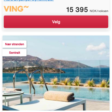
15 395
NOK/voksen
Velg
Nær stranden
Sentralt