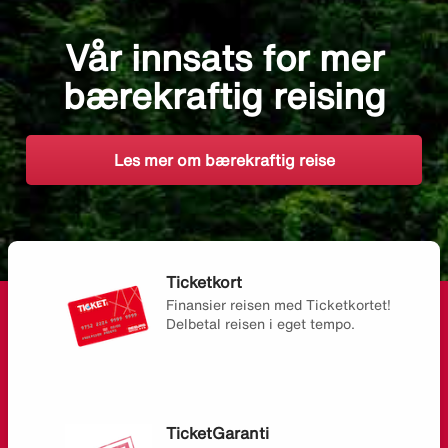
Vår innsats for mer
bærekraftig reising
Les mer om bærekraftig reise
Ticketkort
Finansier reisen med Ticketkortet!
Delbetal reisen i eget tempo.
TicketGaranti