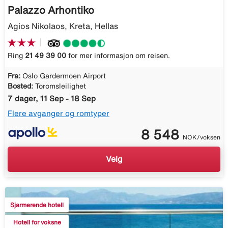
Palazzo Arhontiko
Agios Nikolaos, Kreta, Hellas
Ring
21 49 39 00
for mer informasjon om reisen.
Fra:
Oslo Gardermoen Airport
Bosted:
Toromsleilighet
7 dager, 11 Sep - 18 Sep
Flere avganger og romtyper
8 548
NOK/voksen
Velg
Sjarmerende hotell
Hotell for voksne