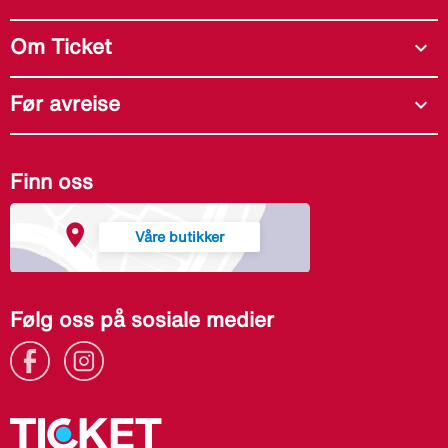
Om Ticket
expand_more
Før avreise
expand_more
Finn oss
Våre butikker
Følg oss på sosiale medier