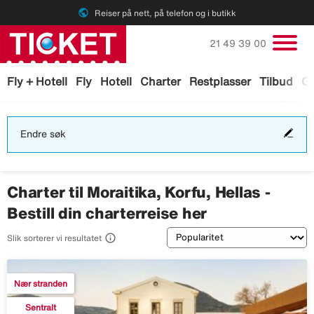
public
Reiser på nett, på telefon og i butikk
Ring oss på
21 49 39 00
Fly + Hotell
Fly
Hotell
Charter
Restplasser
Tilbud
Ga
End
Endre søk
søk
Charter til Moraitika, Korfu, Hellas -
Bestill din charterreise her
Sortering

Slik sorterer vi resultatet
Nær stranden
Sentralt