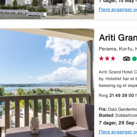
7 dager, 15 May 
Flere avganger o
Ariti Gra
Perama, Korfu, 
Ariti Grand Hotel C
by. Hotellet har e
basseng og et sepa
Ring
21 49 39 00
f
Fra:
Oslo Gardermo
Bosted:
Dobbeltro
7 dager, 26 Sep -
Flere avganger o