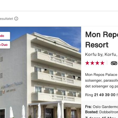

resultatet
Mon Repo
ndo
Resort
o Duo
Korfu by, Korfu,
Mon Repos Palace b
solsenger, parasoll
det solsenger og par
Ring
21 49 39 00
f
Fra:
Oslo Gardermo
Bosted:
Dobbeltro