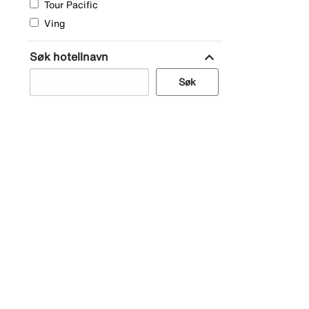
Tour Pacific
Ving
expand_more
Søk hotellnavn
Søk