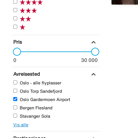
expand_more
Pris
0
30 000
expand_more
Avreisested
Oslo - alle flyplasser
Oslo Torp Sandefjord
Oslo Gardermoen Airport
Bergen Flesland
Stavanger Sola
Vis alle