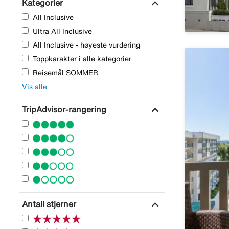
expand_more
Kategorier
All Inclusive
Ultra All Inclusive
All Inclusive - høyeste vurdering
Toppkarakter i alle kategorier
Reisemål SOMMER
Vis alle
expand_more
TripAdvisor-rangering
expand_more
Antall stjerner