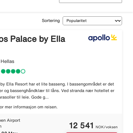
Sortering
s Palace by Ella
 Hellas
y Ella Resort har et lite basseng. I bassengområdet er det
er og bassenghåndklær til låns. Ved stranda nær hotellet er
asoller til leie. Gode g...
or mer informasjon om reisen.
en Airport
12 541
m
NOK/voksen