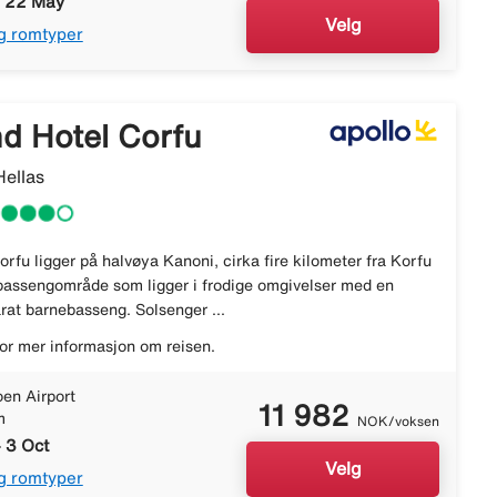
- 22 May
Velg
g romtyper
nd Hotel Corfu
Hellas
orfu ligger på halvøya Kanoni, cirka fire kilometer fra Korfu
t bassengområde som ligger i frodige omgivelser med en
rat barnebasseng. Solsenger ...
or mer informasjon om reisen.
en Airport
11 982
m
NOK/voksen
 3 Oct
Velg
g romtyper