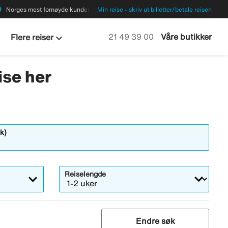
ions
Norges mest fornøyde kunder
Min reise - skriv ut billetter/betale reisen
keyboard_arrow_down
Ring oss på
21 49 39 00
Våre butikker
Flere reiser
ise her
k)
Reiselengde
Endre søk