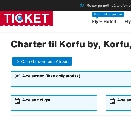
public
Reiser på nett, på telefon o
Spare tid og penger
Fly + Hotell
Fly
Charter til Korfu by, Korfu,
Oslo Gardermoen Airport
Avreisested (ikke obligatorisk)
calendar_month
calendar_month
Avreise tidligst
Avreise