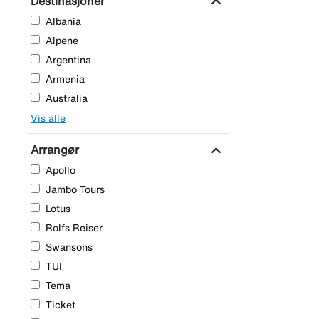
expand_more
Destinasjoner
Albania
Alpene
Argentina
Armenia
Australia
Vis alle
expand_more
Arrangør
Apollo
Jambo Tours
Lotus
Rolfs Reiser
Swansons
TUI
Tema
Ticket