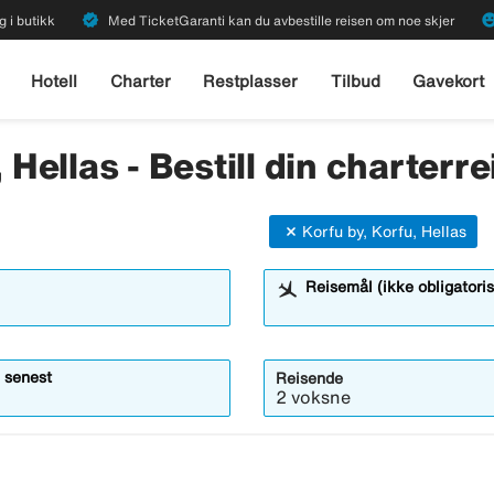
verified
emoji_emot
g i butikk
Med TicketGaranti kan du avbestille reisen om noe skjer
Hotell
Charter
Restplasser
Tilbud
Gavekort
 Hellas - Bestill din charterre
Korfu by, Korfu, Hellas
Reisemål (ikke obligatoris
 senest
Reisende
2 voksne