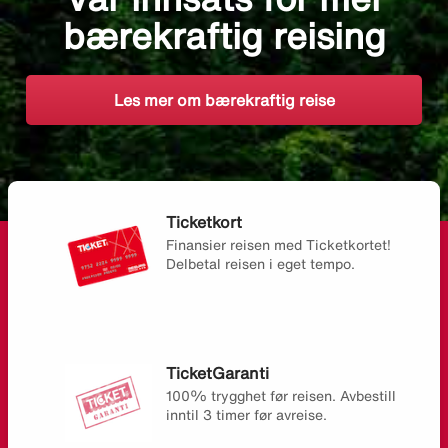
bærekraftig reising
Les mer om bærekraftig reise
Ticketkort
Finansier reisen med Ticketkortet!
Delbetal reisen i eget tempo.
TicketGaranti
100% trygghet før reisen. Avbestill
inntil 3 timer før avreise.