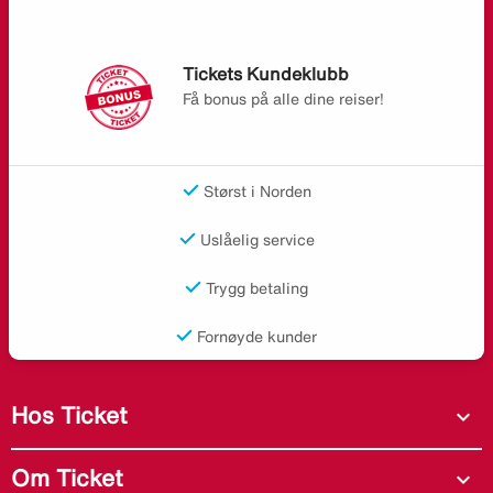
Tickets Kundeklubb
Få bonus på alle dine reiser!
Størst i Norden
Uslåelig service
Trygg betaling
Fornøyde kunder
Hos Ticket
expand_more
Om Ticket
expand_more