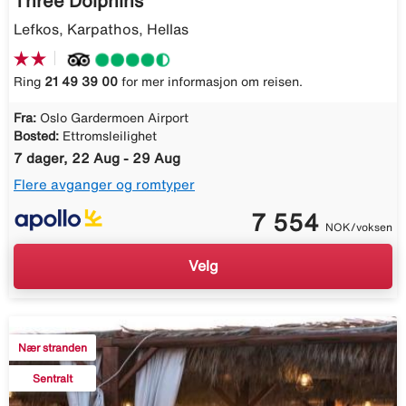
Three Dolphins
Lefkos, Karpathos, Hellas
Ring
21 49 39 00
for mer informasjon om reisen.
Fra:
Oslo Gardermoen Airport
Bosted:
Ettromsleilighet
7 dager, 22 Aug - 29 Aug
Flere avganger og romtyper
7 554
NOK/voksen
Velg
Nær stranden
Sentralt