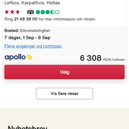
Lefkos, Karpathos, Hellas
Ring
21 49 39 00
for mer informasjon om reisen.
Bosted:
Ettromsleilighet
7 dager, 1 Sep - 8 Sep
Flere avganger og romtyper
6 308
NOK/voksen
Velg
Vis flere reiser
Nyhetsbrev