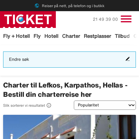
public
Reiser på nett, på telefon og i butikk
Ring oss på
21 49 39 00
Fly + Hotell
Fly
Hotell
Charter
Restplasser
Tilbud
Ga
End
Endre søk
søk
Charter til Lefkos, Karpathos, Hellas -
Bestill din charterreise her
Sortering

Slik sorterer vi resultatet