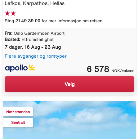
Lefkos, Karpathos, Hellas
Ring
21 49 39 00
for mer informasjon om reisen.
Fra:
Oslo Gardermoen Airport
Bosted:
Ettromsleilighet
7 dager, 16 Aug - 23 Aug
Flere avganger og romtyper
6 578
NOK/voksen
Velg
Nær stranden
Sentralt