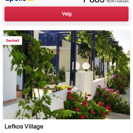
NOK/voksen
Velg
Sentralt
Lefkos Village