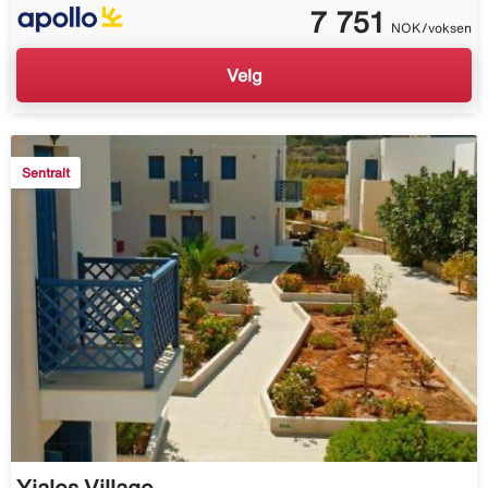
7 751
NOK/voksen
Velg
Sentralt
Yialos Village