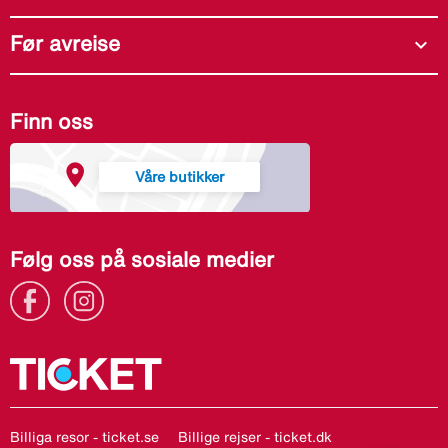
Før avreise
expand_more
Finn oss
Våre butikker
Følg oss på sosiale medier
Billiga resor - ticket.se
Billige rejser - ticket.dk