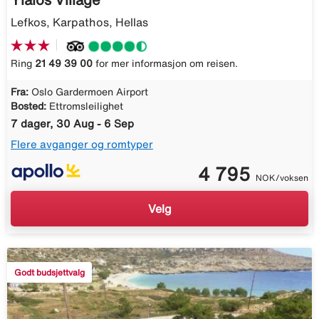
Lefkos, Karpathos, Hellas
Ring
21 49 39 00
for mer informasjon om reisen.
Fra:
Oslo Gardermoen Airport
Bosted:
Ettromsleilighet
7 dager, 30 Aug - 6 Sep
Flere avganger og romtyper
4 795
NOK/voksen
Velg
Godt budsjettvalg