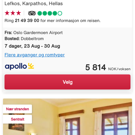
Lefkos, Karpathos, Hellas
Ring
21 49 39 00
for mer informasjon om reisen.
Fra:
Oslo Gardermoen Airport
Bosted:
Dobbeltrom
7 dager, 23 Aug - 30 Aug
Flere avganger og romtyper
5 814
NOK/voksen
Velg
Nær stranden
Sentralt