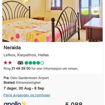
Neraida
Lefkos, Karpathos, Hellas
Ring
21 49 39 00
for mer informasjon om reisen.
Fra:
Oslo Gardermoen Airport
Bosted:
Ettromsleilighet
7 dager, 30 Aug - 6 Sep
Flere avganger og romtyper
5 088