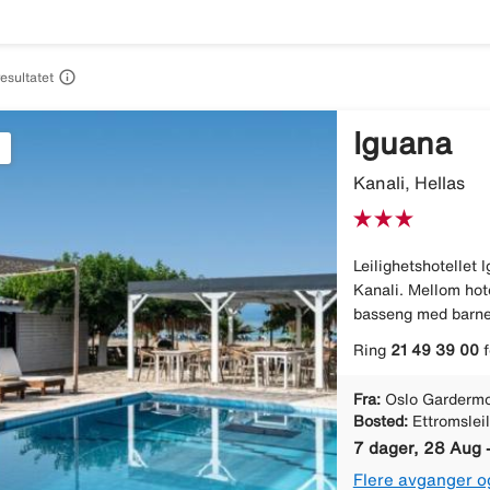

resultatet
Iguana
Kanali, Hellas
Leilighetshotellet 
Kanali. Mellom hot
basseng med barnes
Ring
21 49 39 00
f
Fra:
Oslo Gardermo
Bosted:
Ettromslei
7 dager, 28 Aug 
Flere avganger o