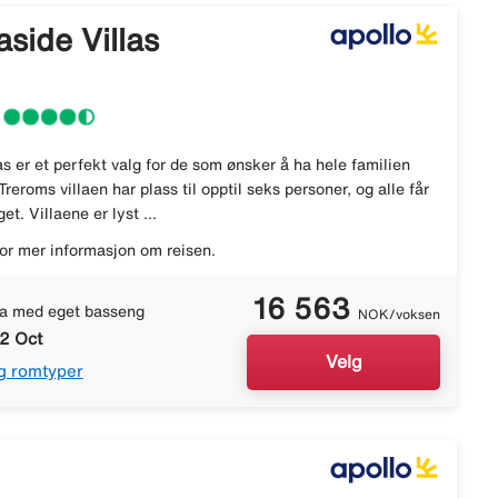
side Villas
 er et perfekt valg for de som ønsker å ha hele familien
Treroms villaen har plass til opptil seks personer, og alle får
t. Villaene er lyst ...
or mer informasjon om reisen.
16 563
la med eget basseng
NOK/voksen
12 Oct
Velg
g romtyper