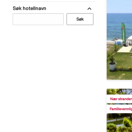
expand_more
Søk hotellnavn
Søk
Nær strande
Familievennli