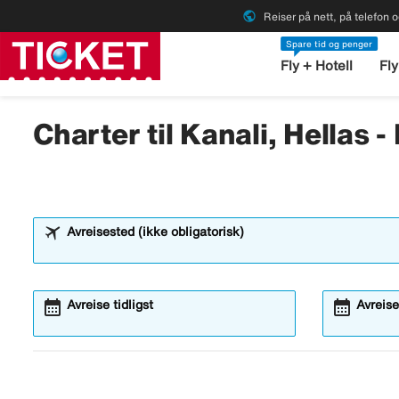
public
Reiser på nett, på telefon o
Spare tid og penger
Fly + Hotell
Fly
Charter til Kanali, Hellas -
Avreisested (ikke obligatorisk)
calendar_month
calendar_month
Avreise tidligst
Avreise