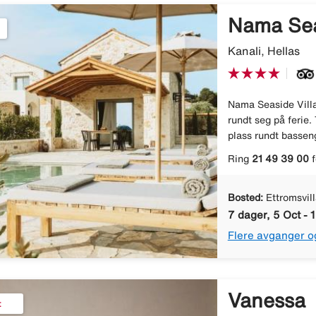
Nama Sea
Kanali, Hellas
Nama Seaside Villas
rundt seg på ferie. 
plass rundt bassenge
Ring
21 49 39 00
f
Bosted:
Ettromsvil
7 dager, 5 Oct - 
Flere avganger o
Vanessa
t