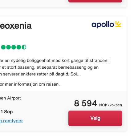
heoxenia
r en nydelig beliggenhet med kort gange til stranden i
r et stort basseng, et separat barnebasseng og en
serverer enklere retter på dagtid. Sol...
or mer informasjon om reisen.
en Airport
8 594
NOK/voksen
11 Sep
Velg
g romtyper