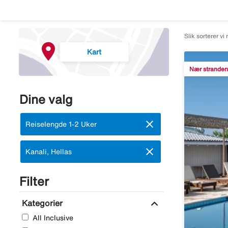
Slik sorterer vi 
Kart
Nær stranden
Dine valg
close
Fjern:
Reiselengde 1-2 Uker
close
Fjern:
Kanali, Hellas
Filter
expand_more
Kategorier
All Inclusive