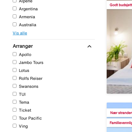
Alpene
Godt budsjett
Argentina
Armenia
Australia
Vis alle
expand_more
Arrangør
Apollo
Jambo Tours
Lotus
Rolfs Reiser
Swansons
TUI
Tema
Ticket
Nær strande
Tour Pacific
Familievennli
Ving