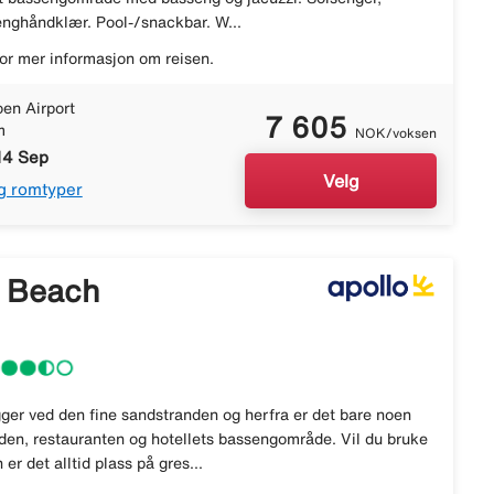
enghåndklær. Pool-/snackbar. W...
or mer informasjon om reisen.
en Airport
7 605
m
NOK/voksen
14 Sep
Velg
g romtyper
 Beach
ger ved den fine sandstranden og herfra er det bare noen
nden, restauranten og hotellets bassengområde. Vil du bruke
er det alltid plass på gres...