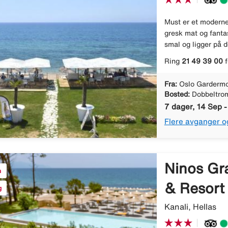
Must er et moderne 
gresk mat og fanta
smal og ligger på d
Ring
21 49 39 00
f
Fra:
Oslo Gardermo
Bosted:
Dobbeltro
7 dager, 14 Sep -
Flere avganger o
Ninos Gr
n
& Resort
g
Kanali, Hellas