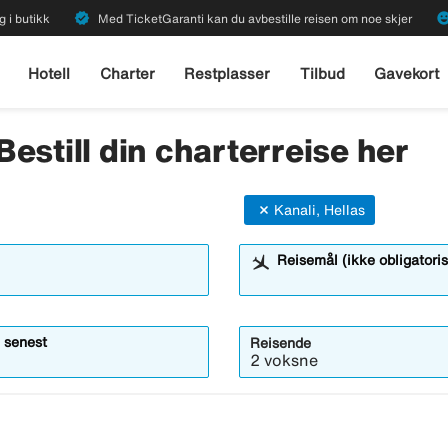
verified
emoji_emot
g i butikk
Med TicketGaranti kan du avbestille reisen om noe skjer
Hotell
Charter
Restplasser
Tilbud
Gavekort
 Bestill din charterreise her
Kanali, Hellas
Reisemål (ikke obligatoris
 senest
Reisende
2 voksne