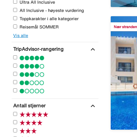
Ultra All Inclusive
All Inclusive - høyeste vurdering
Toppkarakter i alle kategorier
Reisemål SOMMER
Nær stranden
Vis alle
expand_more
TripAdvisor-rangering
expand_more
Antall stjerner