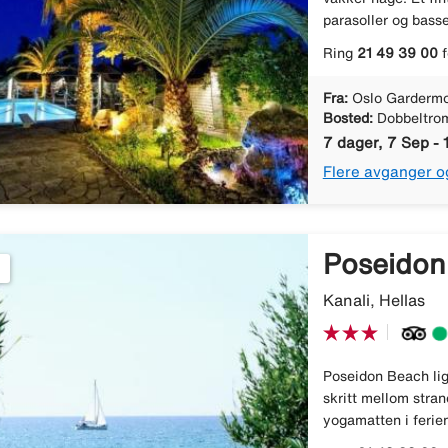
parasoller og bass
Ring
21 49 39 00
f
Fra:
Oslo Gardermo
Bosted:
Dobbeltro
7 dager, 7 Sep - 
Flere avganger o
Poseidon
Kanali, Hellas
Poseidon Beach lig
skritt mellom stra
yogamatten i ferien 