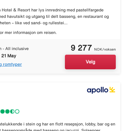
Hotel & Resort har lys innredning med pastellfargede
ed havutsikt og utgang til delt basseng, en restaurant og
eten – like ved sand- og rullestei...
or mer informasjon om reisen.
9 277
 - All inclusive
NOK/voksen
- 21 May
Velg
g romtyper
telukkende i stein og har en flott resepsjon, lobby, bar og en
nt bassengområde med basseng og jacuzzi. Solsenger,