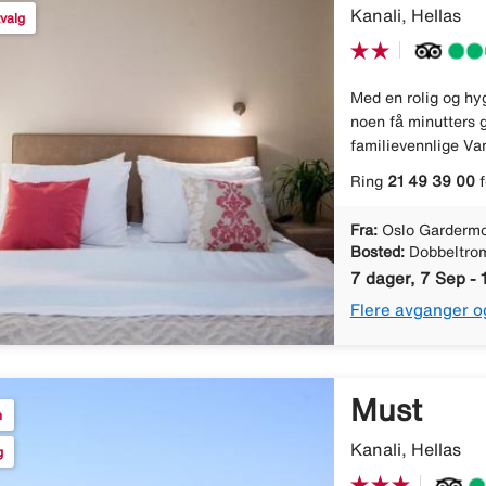
Kanali, Hellas
valg
Med en rolig og hyg
noen få minutters g
familievennlige Van
Ring
21 49 39 00
f
Fra:
Oslo Gardermo
Bosted:
Dobbeltro
7 dager, 7 Sep - 
Flere avganger o
Must
n
Kanali, Hellas
g