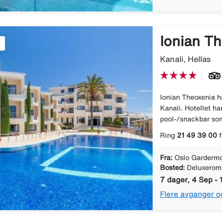
Ionian T
Kanali, Hellas
Ionian Theoxenia ha
Kanali. Hotellet ha
pool-/snackbar som 
Ring
21 49 39 00
f
Fra:
Oslo Gardermo
Bosted:
Deluxerom
7 dager, 4 Sep - 
Flere avganger o