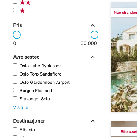
Nær stranden
expand_more
Pris
0
30 000
expand_more
Avreisested
Oslo - alle flyplasser
Oslo Torp Sandefjord
Oslo Gardermoen Airport
Bergen Flesland
Stavanger Sola
Vis alle
expand_more
Destinasjoner
Albania
Etterspur