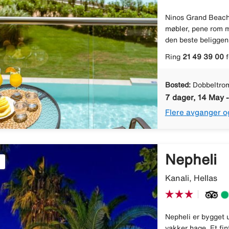
Ninos Grand Beach 
møbler, pene rom m
den beste beliggenh
Ring
21 49 39 00
f
Bosted:
Dobbeltrom
7 dager, 14 May 
Flere avganger o
Nepheli
Kanali, Hellas
Nepheli er bygget u
vakker hage. Et fi