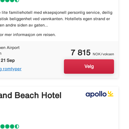
lite familiehotell med eksepsjonell personlig service, deilig
stisk beliggenhet ved vannkanten. Hotellets egen strand er
en andre siden av gaten...
or mer informasjon om reisen.
en Airport
7 815
m
NOK/voksen
 21 Sep
Velg
g romtyper
and Beach Hotel