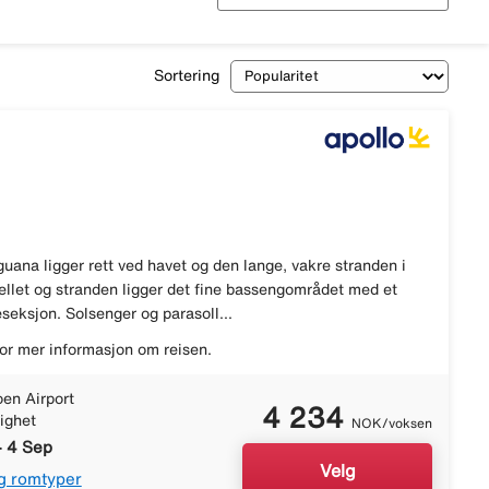
Sortering
Iguana ligger rett ved havet og den lange, vakre stranden i
ellet og stranden ligger det fine bassengområdet med et
eksjon. Solsenger og parasoll...
or mer informasjon om reisen.
en Airport
4 234
lighet
NOK/voksen
- 4 Sep
Velg
g romtyper