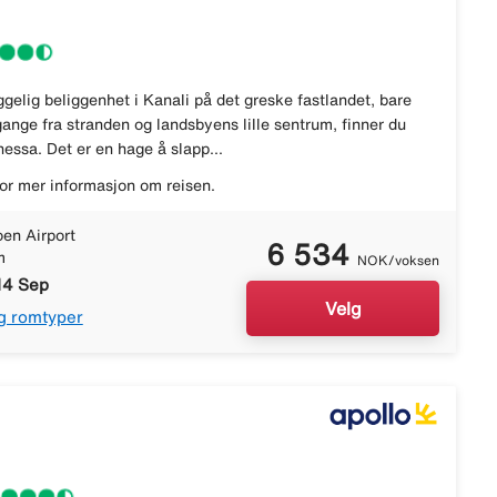
gelig beliggenhet i Kanali på det greske fastlandet, bare
ange fra stranden og landsbyens lille sentrum, finner du
essa. Det er en hage å slapp...
or mer informasjon om reisen.
en Airport
6 534
m
NOK/voksen
14 Sep
Velg
g romtyper