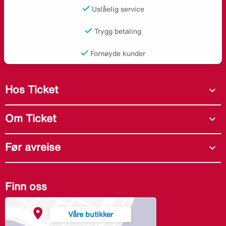
Uslåelig service
Trygg betaling
Fornøyde kunder
Hos Ticket
expand_more
Om Ticket
expand_more
Før avreise
expand_more
Finn oss
Våre butikker