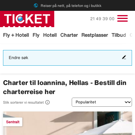
public
Reiser på nett, på telefon og i butikk
Ring oss på
21 49 39 00
Fly + Hotell
Fly
Hotell
Charter
Restplasser
Tilbud
Ga
End
Endre søk
søk
Charter til Ioannina, Hellas - Bestill din
charterreise her
Sortering

Slik sorterer vi resultatet
Sentralt