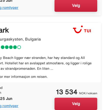
 25 Jun
Velg
g romtyper
ark
rgaskysten, Bulgaria
y Beach ligger nær stranden, har høy standard og All
ert. Hotellet har en avslappet atmosfære, og ligger i rolige
av strandpromenaden. En liten ...
or mer informasjon om reisen.
nd
13 534
m
NOK/voksen
 25 Jun
Velg
g romtyper