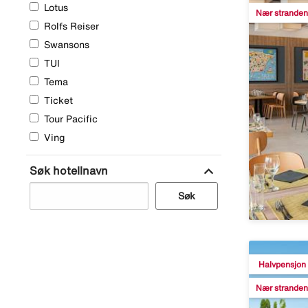
Lotus
Nær stranden
Rolfs Reiser
Swansons
TUI
Tema
Ticket
Tour Pacific
Ving
expand_more
Søk hotellnavn
Søk
Halvpensjon
Nær stranden