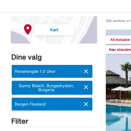
Slik sorterer vi 
Kart
All Inclusive
Nær stranden
Dine valg
close
Fjern:
Reiselengde 1-2 Uker
Fjern:
Sunny Beach, Burgaskysten,
close
Bulgaria
close
Fjern:
Bergen Flesland
Filter