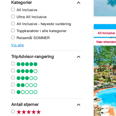
expand_more
Kategorier
All Inclusive
Ultra All Inclusive
All Inclusive - høyeste vurdering
Toppkarakter i alle kategorier
All Inclusive
Reisemål SOMMER
Nær stranden
Vis alle
expand_more
TripAdvisor-rangering
expand_more
Antall stjerner