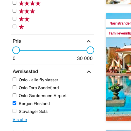
Nær strande
Familievennli
expand_more
Pris
0
30 000
expand_more
Avreisested
Oslo - alle flyplasser
Oslo Torp Sandefjord
Oslo Gardermoen Airport
Bergen Flesland
Stavanger Sola
Vis alle