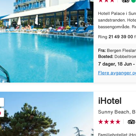
Hotell Palace i Su
sandstranden. Hotel
bassengområde. Rett
Ring
21 49 39 00
f
Fra:
Bergen Flesla
Bosted:
Dobbeltro
7 dager, 18 Jun -
Flere avganger o
iHotel
Sunny Beach, Bu
g
Familiehotellet iHot