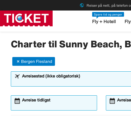
public
Reiser på nett, på telefon o
Spare tid og penger
Fly + Hotell
Fly
Charter til Sunny Beach, B
Bergen Flesland
Avreisested (ikke obligatorisk)
calendar_month
calendar_month
Avreise tidligst
Avreise