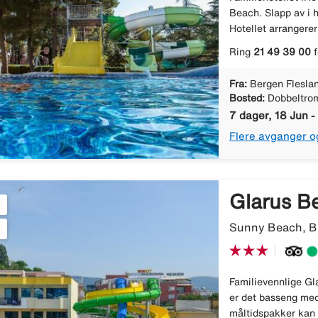
Beach. Slapp av i h
Hotellet arrangerer
Ring
21 49 39 00
f
Fra:
Bergen Flesla
Bosted:
Dobbeltro
7 dager, 18 Jun -
Flere avganger o
Glarus B
Sunny Beach, Bu
Familievennlige Gl
er det basseng med
måltidspakker kan 