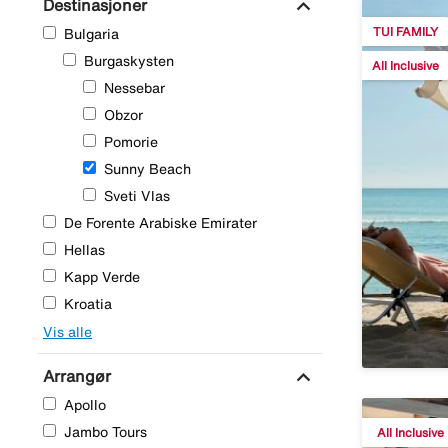
expand_more
Destinasjoner
TUI FAMILY
Bulgaria
Område
Burgaskysten
All Inclusive
Nessebar
Obzor
Pomorie
Sunny Beach
Sveti Vlas
De Forente Arabiske Emirater
Hellas
Kapp Verde
Kroatia
Vis alle
expand_more
Arrangør
Apollo
Jambo Tours
All Inclusive