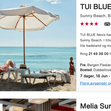
TUI BLUE
Sunny Beach, Bu
TUI BLUE Nevis har 
Sunny Beach. I till
lite badeland og man
Ring
21 49 39 00
f
Fra:
Bergen Flesla
Bosted:
Dobbeltro
7 dager, 18 Jun -
Flere avganger o
Melia Su