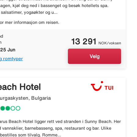
agen, kjøl deg ned i bassenget og besøk hotellets spa.
 salsatimer, yogaøkter og u...
or mer informasjon om reisen.
nd
13 291
m
NOK/voksen
 25 Jun
Velg
g romtyper
each Hotel
rgaskysten, Bulgaria
arus Beach Hotel ligger rett ved stranden i Sunny Beach. Her
 vannsklier, barnebasseng, spa, restaurant og bar. Ulike
bestilles som tilvalg. Romme...