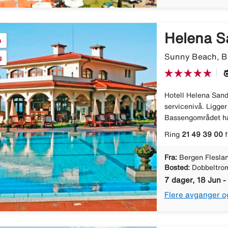
Helena S
n
Sunny Beach, Bu
g
Hotell Helena Sand
servicenivå. Ligger
Bassengområdet har
Ring
21 49 39 00
f
Fra:
Bergen Flesla
Bosted:
Dobbeltro
7 dager, 18 Jun -
Flere avganger o