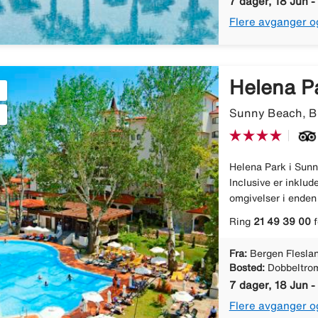
7 dager, 18 Jun -
Flere avganger o
Helena P
Sunny Beach, Bu
Helena Park i Sunn
Inclusive er inklud
omgivelser i enden 
Ring
21 49 39 00
f
Fra:
Bergen Flesla
Bosted:
Dobbeltro
7 dager, 18 Jun -
Flere avganger o