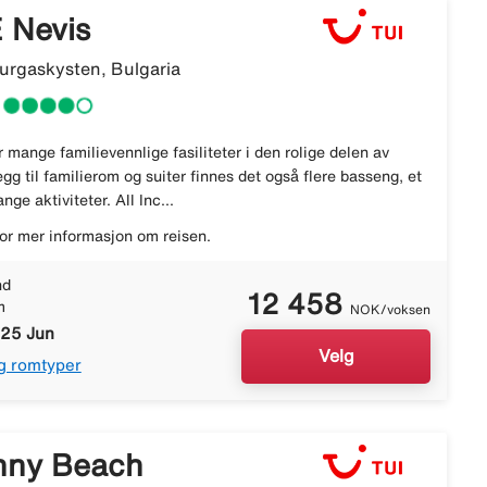
 Nevis
rgaskysten, Bulgaria
mange familievennlige fasiliteter i den rolige delen av
egg til familierom og suiter finnes det også flere basseng, et
ge aktiviteter. All Inc...
or mer informasjon om reisen.
nd
12 458
m
NOK/voksen
 25 Jun
Velg
g romtyper
nny Beach