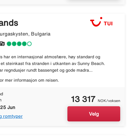
ands
rgaskysten, Bulgaria
s har en internasjonal atmosfære, høy standard og
 et steinkast fra stranden i utkanten av Sunny Beach.
 regndusjer rundt bassenget og gode madra...
or mer informasjon om reisen.
nd
13 317
m
NOK/voksen
 25 Jun
Velg
g romtyper