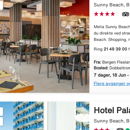
Sunny Beach, Bu
Melia Sunny Beach 
du direkte ved str
Beach. Shopping, n
Ring
21 49 39 00
f
Fra:
Bergen Flesla
Bosted:
Dobbeltro
7 dager, 18 Jun -
Flere avganger o
Hotel Pal
Sunny Beach, Bu