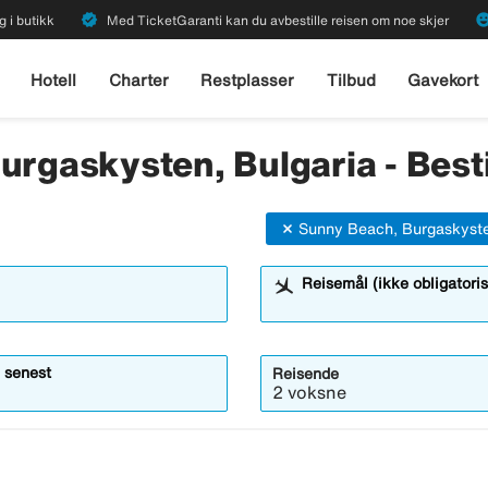
verified
emoji_emot
g i butikk
Med TicketGaranti kan du avbestille reisen om noe skjer
Hotell
Charter
Restplasser
Tilbud
Gavekort
urgaskysten, Bulgaria - Besti
Sunny Beach, Burgaskyste
Reisemål (ikke obligatoris
 senest
Reisende
2 voksne