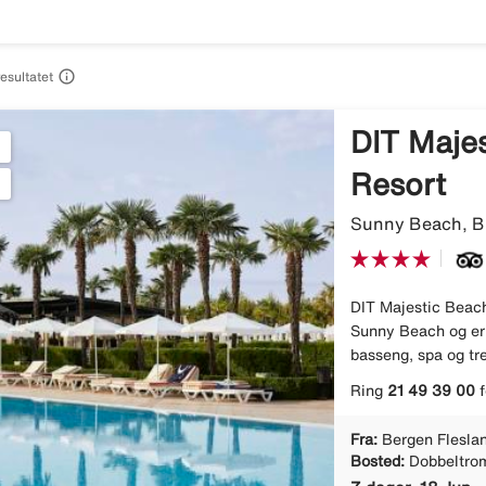

resultatet
DIT Maje
Resort
Sunny Beach, Bu
DIT Majestic Beach 
Sunny Beach og er 
basseng, spa og tre
Ring
21 49 39 00
f
Fra:
Bergen Flesla
Bosted:
Dobbeltro