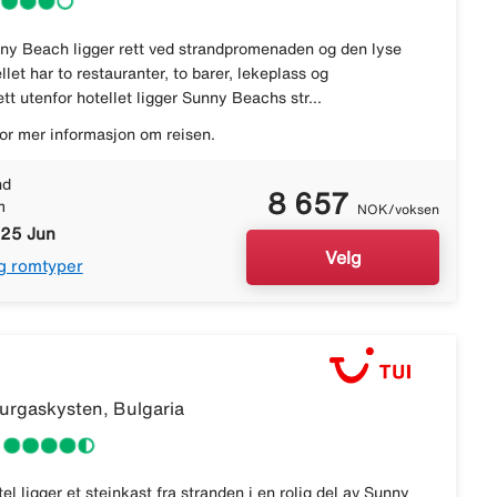
nny Beach ligger rett ved strandpromenaden og den lyse
let har to restauranter, to barer, lekeplass og
 utenfor hotellet ligger Sunny Beachs str...
or mer informasjon om reisen.
nd
8 657
m
NOK/voksen
 25 Jun
Velg
g romtyper
rgaskysten, Bulgaria
el ligger et steinkast fra stranden i en rolig del av Sunny