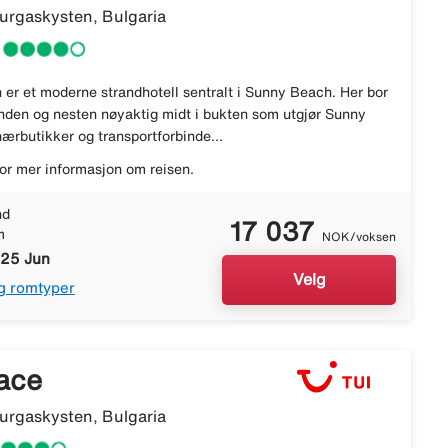
rgaskysten, Bulgaria
er et moderne strandhotell sentralt i Sunny Beach. Her bor
anden og nesten nøyaktig midt i bukten som utgjør Sunny
ærbutikker og transportforbinde...
or mer informasjon om reisen.
nd
17 037
m
NOK/voksen
 25 Jun
Velg
g romtyper
ace
rgaskysten, Bulgaria