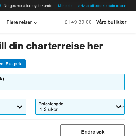
ions
Norges mest fornøyde kunder
Min reise - skriv ut billetter/betale reisen
keyboard_arrow_down
Ring oss på
21 49 39 00
Våre butikker
Flere reiser
ll din charterreise her
n, Bulgaria
k)
Reiselengde
Endre søk