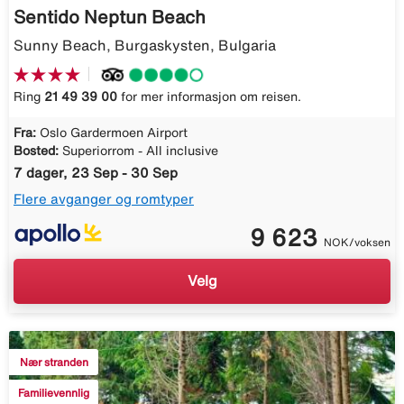
Sentido Neptun Beach
Sunny Beach, Burgaskysten, Bulgaria
Ring
21 49 39 00
for mer informasjon om reisen.
Fra:
Oslo Gardermoen Airport
Bosted:
Superiorrom - All inclusive
7 dager, 23 Sep - 30 Sep
Flere avganger og romtyper
9 623
NOK/voksen
Velg
Nær stranden
Familievennlig