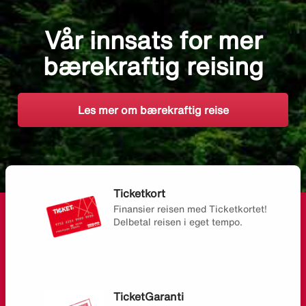
Vår innsats for mer
bærekraftig reising
Les mer om bærekraftig reise
Ticketkort
Finansier reisen med Ticketkortet!
Delbetal reisen i eget tempo.
TicketGaranti