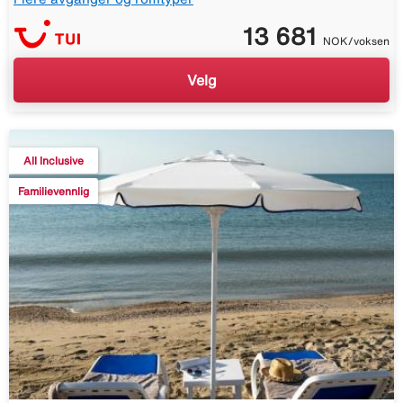
13 681
NOK/voksen
Velg
All Inclusive
Familievennlig