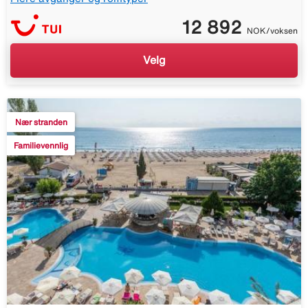
12 892
NOK/voksen
Velg
Nær stranden
Familievennlig