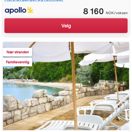
8 160
NOK/voksen
Velg
Nær stranden
Familievennlig