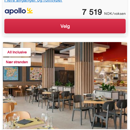
7 519
NOK/voksen
Velg
All Inclusive
Nær stranden