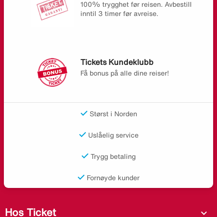
100% trygghet før reisen. Avbestill
inntil 3 timer før avreise.
Tickets Kundeklubb
Få bonus på alle dine reiser!
Størst i Norden
Uslåelig service
Trygg betaling
Fornøyde kunder
Hos Ticket
expand_more