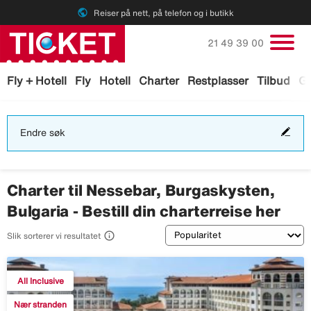
public
Reiser på nett, på telefon og i butikk
Ring oss på
21 49 39 00
Fly + Hotell
Fly
Hotell
Charter
Restplasser
Tilbud
Ga
End
Endre søk
søk
Charter til Nessebar, Burgaskysten,
Bulgaria - Bestill din charterreise her
Sortering

Slik sorterer vi resultatet
All Inclusive
Nær stranden