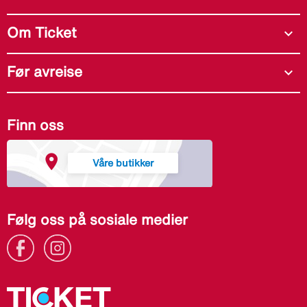
Om Ticket
expand_more
Før avreise
expand_more
Finn oss
Våre butikker
Følg oss på sosiale medier