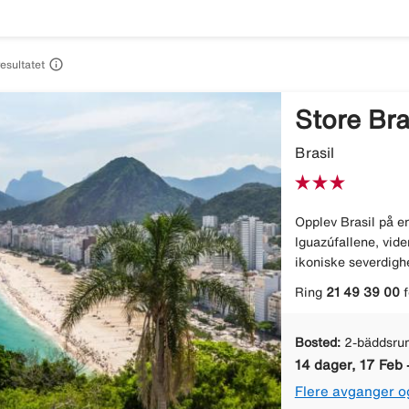

resultatet
Store Bra
Brasil
Opplev Brasil på en
Iguazúfallene, vid
ikoniske severdighe
Ring
21 49 39 00
f
Bosted:
2-bäddsru
14 dager, 17 Feb 
Flere avganger o