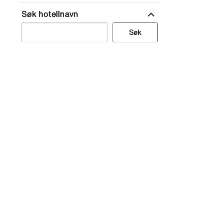
expand_more
Søk hotellnavn
Søk