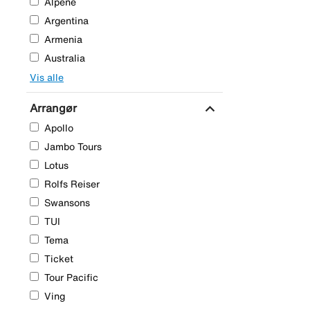
Alpene
Argentina
Armenia
Australia
Vis alle
expand_more
Arrangør
Apollo
Jambo Tours
Lotus
Rolfs Reiser
Swansons
TUI
Tema
Ticket
Tour Pacific
Ving