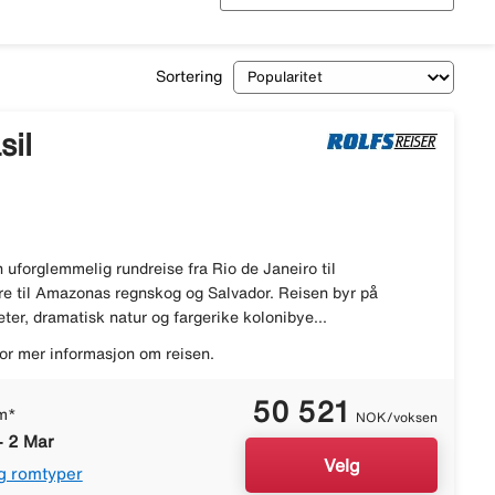
Sortering
sil
 uforglemmelig rundreise fra Rio de Janeiro til
ere til Amazonas regnskog og Salvador. Reisen byr på
ter, dramatisk natur og fargerike kolonibye...
or mer informasjon om reisen.
50 521
m*
NOK/voksen
- 2 Mar
Velg
g romtyper