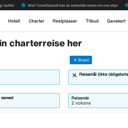
verified
emoji_emot
g i butikk
Med TicketGaranti kan du avbestille reisen om noe skjer
Hotell
Charter
Restplasser
Tilbud
Gavekort
 din charterreise her
Brasil
Reisemål (ikke obligatoris
 senest
Reisende
2 voksne