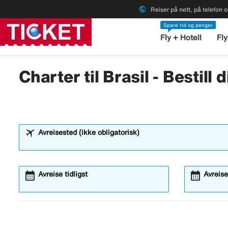
public
Reiser på nett, på telefon o
Spare tid og penger
Fly + Hotell
Fly
Charter til Brasil - Bestill
Avreisested (ikke obligatorisk)
calendar_month
calendar_month
Avreise tidligst
Avreise