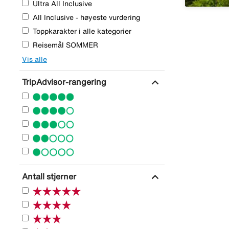
Ultra All Inclusive
All Inclusive - høyeste vurdering
Toppkarakter i alle kategorier
Reisemål SOMMER
Vis alle
expand_more
TripAdvisor-rangering
expand_more
Antall stjerner