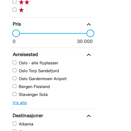
expand_more
Pris
0
30 000
expand_more
Avreisested
Oslo - alle flyplasser
Oslo Torp Sandefjord
Oslo Gardermoen Airport
Bergen Flesland
Stavanger Sola
Vis alle
expand_more
Destinasjoner
Albania