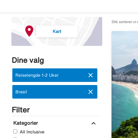
Slik sorterer vi 
Kart
Dine valg
close
Fjern:
Reiselengde 1-2 Uker
close
Fjern:
Brasil
Filter
expand_more
Kategorier
All Inclusive