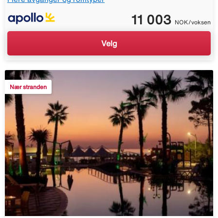
11 003
NOK/voksen
Velg
Nær stranden