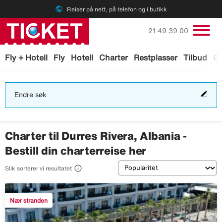
public
Reiser på nett, på telefon og i butikk
Ring oss på
21 49 39 00
Fly + Hotell
Fly
Hotell
Charter
Restplasser
Tilbud
Ga
End
Endre søk
søk
Charter til Durres Rivera, Albania -
Bestill din charterreise her
Sortering

Slik sorterer vi resultatet
Nær stranden