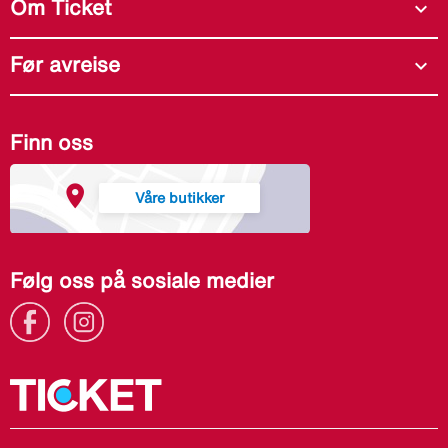
Om Ticket
expand_more
Før avreise
expand_more
Finn oss
Våre butikker
Følg oss på sosiale medier