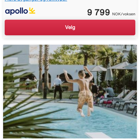
9 799
NOK/voksen
Velg