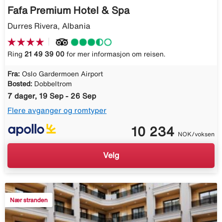
Fafa Premium Hotel & Spa
Durres Rivera, Albania
Ring
21 49 39 00
for mer informasjon om reisen.
Fra:
Oslo Gardermoen Airport
Bosted:
Dobbeltrom
7 dager, 19 Sep - 26 Sep
Flere avganger og romtyper
10 234
NOK/voksen
Velg
Nær stranden