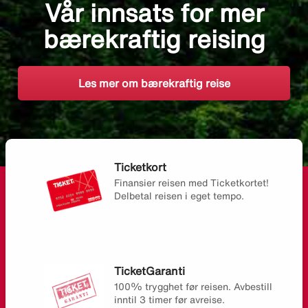
Vår innsats for mer
bærekraftig reising
Les mer om bærekraftig reise
Ticketkort
Finansier reisen med Ticketkortet!
Delbetal reisen i eget tempo.
TicketGaranti
100% trygghet før reisen. Avbestill
inntil 3 timer før avreise.