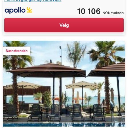
10 106
NOK/voksen
Velg
Nær stranden