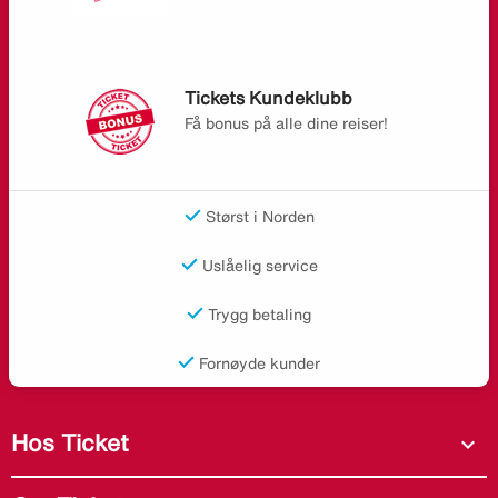
Tickets Kundeklubb
Få bonus på alle dine reiser!
Størst i Norden
Uslåelig service
Trygg betaling
Fornøyde kunder
Hos Ticket
expand_more