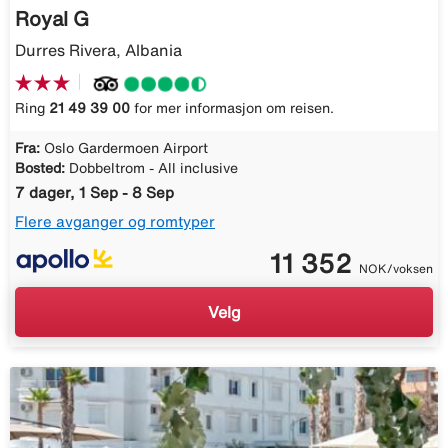
Royal G
Durres Rivera, Albania
Ring
21 49 39 00
for mer informasjon om reisen.
Fra:
Oslo Gardermoen Airport
Bosted:
Dobbeltrom - All inclusive
7 dager, 1 Sep - 8 Sep
Flere avganger og romtyper
11 352
NOK/voksen
Velg