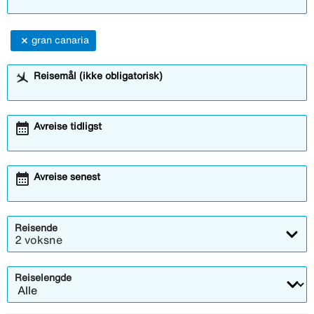
gran canaria
Reisemål (ikke obligatorisk)
calendar_month
Avreise tidligst
calendar_month
Avreise senest
Reisende
2 voksne
Reiselengde