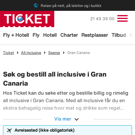
public
Reiser på nett, på telefon og i butikk
Ring oss på
21 49 39 00
Fly + Hotell
Fly
Hotell
Charter
Restplasser
Tilbud
Ga
Ticket
All inclusive
Spania
Gran Canaria
Søk og bestill all inclusive i Gran
Canaria
Hos Ticket kan du søke etter og bestille billig og rimelig
all inclusive i Gran Canaria. Med all inclusive får du en
ekstra behagelig reise hvor mat og drikke som regel
følger med. Hva som inngår i all inclusive kan variere fra
expand_more
Vis mer
hotell til hotell. Hos oss kan du velge det all inclusive-
Hos Ticket kan
hotellet som passer deg best i Gran Canaria.
Avreisested (ikke obligatorisk)