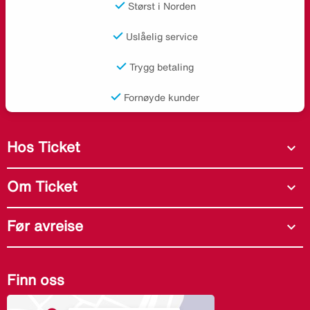
Størst i Norden
Uslåelig service
Trygg betaling
Fornøyde kunder
Hos Ticket
expand_more
Om Ticket
expand_more
Før avreise
expand_more
Finn oss